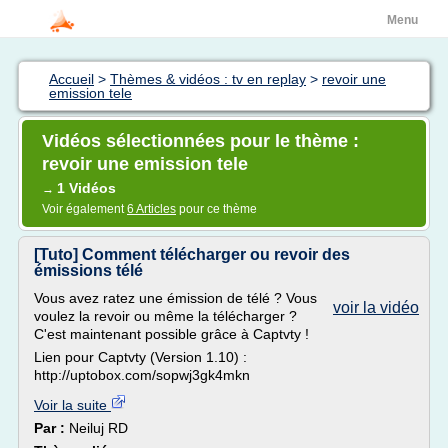
Menu
Accueil
>
Thèmes & vidéos : tv en replay
>
revoir une
emission tele
Vidéos sélectionnées pour le thème :
revoir une emission tele
1 Vidéos
→
Voir également
6 Articles
pour ce thème
[Tuto] Comment télécharger ou revoir des
émissions télé
Vous avez ratez une émission de télé ? Vous
voir la vidéo
voulez la revoir ou même la télécharger ?
C'est maintenant possible grâce à Captvty !
Lien pour Captvty (Version 1.10) :
http://uptobox.com/sopwj3gk4mkn
Voir la suite
Par :
Neiluj RD