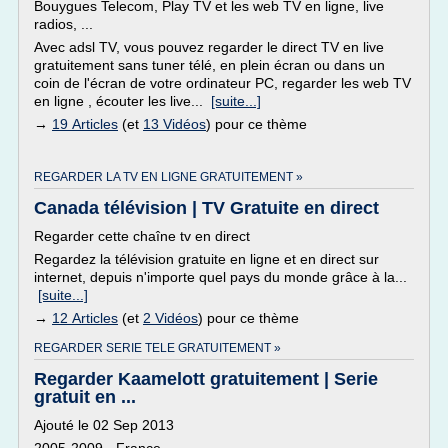
Bouygues Telecom, Play TV et les web TV en ligne, live
radios, ...
Avec adsl TV, vous pouvez regarder le direct TV en live
gratuitement sans tuner télé, en plein écran ou dans un
coin de l'écran de votre ordinateur PC, regarder les web TV
en ligne , écouter les live...
[suite...]
→
19 Articles
(et
13 Vidéos
) pour ce thème
REGARDER LA TV EN LIGNE GRATUITEMENT »
Canada télévision | TV Gratuite en direct
Regarder cette chaîne tv en direct
Regardez la télévision gratuite en ligne et en direct sur
internet, depuis n'importe quel pays du monde grâce à la...
[suite...]
→
12 Articles
(et
2 Vidéos
) pour ce thème
REGARDER SERIE TELE GRATUITEMENT »
Regarder Kaamelott gratuitement | Serie
gratuit en ...
Ajouté le 02 Sep 2013