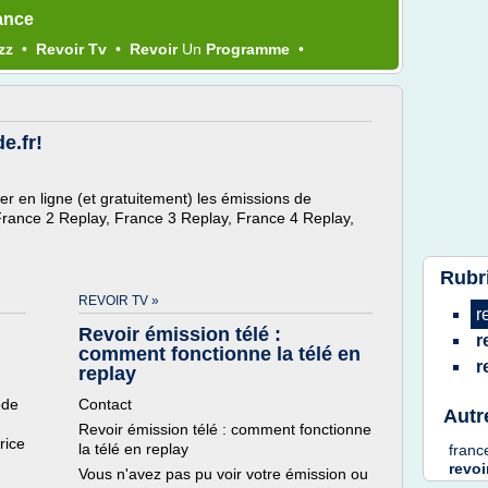
ance
zz
•
Revoir Tv
•
Revoir
Un
Programme
•
e.fr!
er en ligne (et gratuitement) les émissions de
 France 2 Replay, France 3 Replay, France 4 Replay,
Rubr
REVOIR TV »
r
Revoir émission télé :
r
comment fonctionne la télé en
r
replay
ode
Contact
Autr
Revoir émission télé : comment fonctionne
rice
la télé en replay
fran
revoi
Vous n'avez pas pu voir votre émission ou