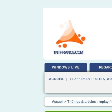
TNT-FRANCE.COM
WINDOWS LIVE
REGARD
GRATUI
ACCUEIL
| CLASSEMENT :
SITES
,
AU
Accueil
>
Thèmes & articles : replay f