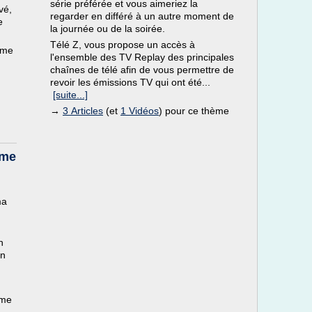
série préférée et vous aimeriez la
vé,
regarder en différé à un autre moment de
e
la journée ou de la soirée.
Télé Z, vous propose un accès à
ème
l'ensemble des TV Replay des principales
chaînes de télé afin de vous permettre de
revoir les émissions TV qui ont été...
[suite...]
→
3 Articles
(et
1 Vidéos
) pour ce thème
mme
ma
n
on
mme