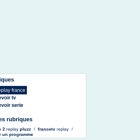
iques
eplay france
evoir tv
evoir serie
es rubriques
ce
2
replay
pluzz
/
francetv
replay
/
r
un
programme